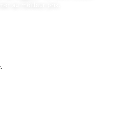
mer au meilleur prix.
e francophone & service premium
gy