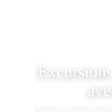
Excursion
ave
Découvrez les meilleures excu