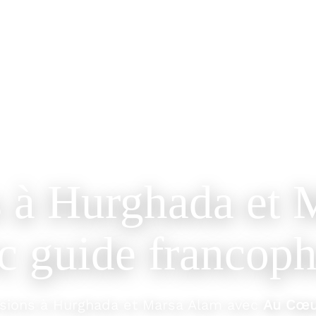
EXCURSIONS PRIVÉES ET EN GROUPE EN ÉGYPTE
s à Hurghada et 
c guide francop
rsions à Hurghada et Marsa Alam avec
Au Cœur