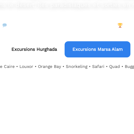
ans le désert, îles paradisiaques et sorties en 
Sans acompte sur de nombreuses excursions
Guid
Excursions Hurghada
Excursions Marsa Alam
e Caire • Louxor • Orange Bay • Snorkeling • Safari • Quad • Bug