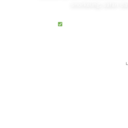
snorkeling, safari d
Réservation rapide en ligne
L