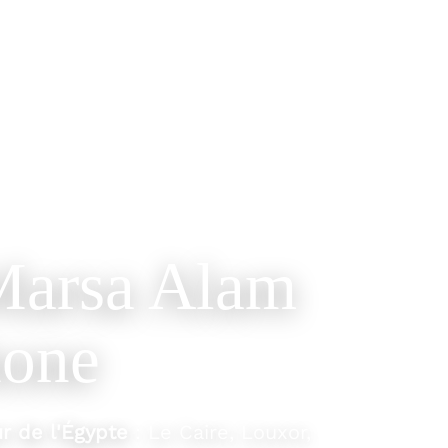
Marsa Alam
hone
 de l'Égypte
: Le Caire, Louxor,